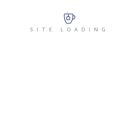
Buena Onda
agosto 2026
SITE LOADING
L
M
X
J
V
S
D
1
2
3
4
5
6
7
8
9
10
11
12
13
14
15
16
17
18
19
20
21
22
23
24
25
26
27
28
29
30
31
« Jul